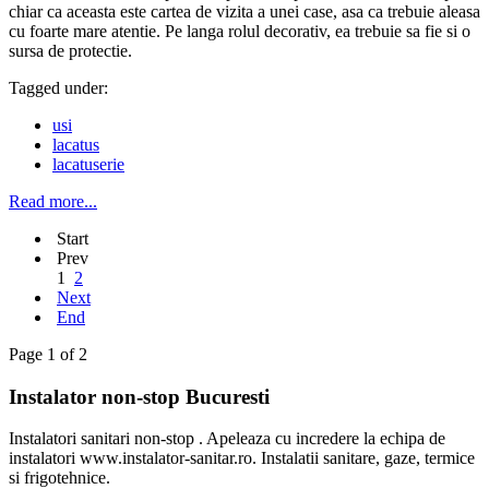
chiar ca aceasta este cartea de vizita a unei case, asa ca trebuie aleasa
cu foarte mare atentie. Pe langa rolul decorativ, ea trebuie sa fie si o
sursa de protectie.
Tagged under:
usi
lacatus
lacatuserie
Read more...
Start
Prev
1
2
Next
End
Page 1 of 2
Instalator non-stop Bucuresti
Instalatori sanitari non-stop . Apeleaza cu incredere la echipa de
instalatori www.instalator-sanitar.ro. Instalatii sanitare, gaze, termice
si frigotehnice.