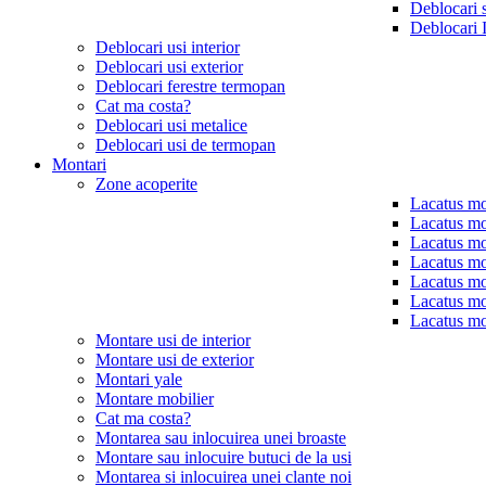
Deblocari 
Deblocari 
Deblocari usi interior
Deblocari usi exterior
Deblocari ferestre termopan
Cat ma costa?
Deblocari usi metalice
Deblocari usi de termopan
Montari
Zone acoperite
Lacatus mo
Lacatus mo
Lacatus mo
Lacatus mo
Lacatus mo
Lacatus mo
Lacatus mo
Montare usi de interior
Montare usi de exterior
Montari yale
Montare mobilier
Cat ma costa?
Montarea sau inlocuirea unei broaste
Montare sau inlocuire butuci de la usi
Montarea si inlocuirea unei clante noi