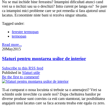
Nu se mai inchide bine fereastra? Intampini dificultati atunci cand
vrei sa o inchizi sau sa o deschizi? Intra curent pe langa ea? Se pare
ca intampini mici probleme care se pot remedia si fara ajutorul unui
lacatus. Economiste niste bani si rezolva singur situatia.
Tagged under:
ferestre termopan
termopan
Read more...
20
May
2015
Sfaturi pentru montarea usilor de interior
Subscribe to this RSS feed
Published in
Sfaturi utile
Be the first to comment!
Ti-ai cumparat o noua locuinta si trebuie sa o amenajezi? Vrei sa
schimbi usile invechite cu unele noi? Dupa cheltuirea banilor pe
diverse produse sunt convins ca esti cam stamtorat, iar posibilitatea
angajarii unui lacatus care sa faca aceasta treaba este egala cu zero.