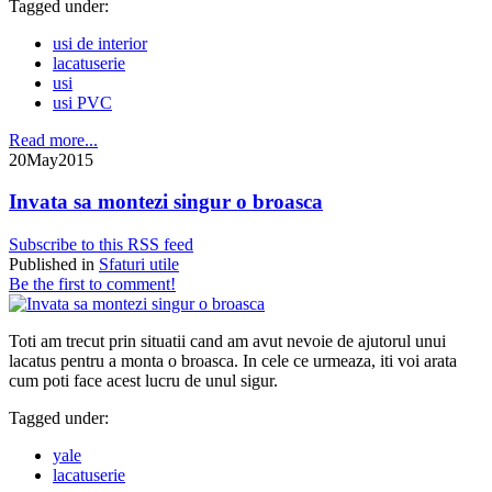
Tagged under:
usi de interior
lacatuserie
usi
usi PVC
Read more...
20
May
2015
Invata sa montezi singur o broasca
Subscribe to this RSS feed
Published in
Sfaturi utile
Be the first to comment!
Toti am trecut prin situatii cand am avut nevoie de ajutorul unui
lacatus pentru a monta o broasca. In cele ce urmeaza, iti voi arata
cum poti face acest lucru de unul sigur.
Tagged under:
yale
lacatuserie