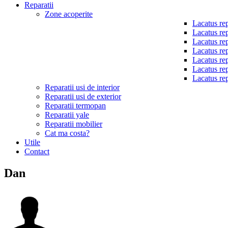
Reparatii
Zone acoperite
Lacatus rep
Lacatus rep
Lacatus rep
Lacatus rep
Lacatus rep
Lacatus rep
Lacatus rep
Reparatii usi de interior
Reparatii usi de exterior
Reparatii termopan
Reparatii yale
Reparatii mobilier
Cat ma costa?
Utile
Contact
Dan