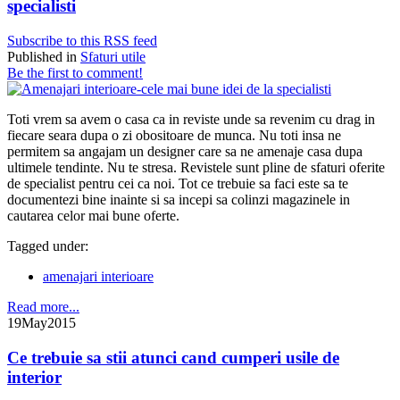
specialisti
Subscribe to this RSS feed
Published in
Sfaturi utile
Be the first to comment!
Toti vrem sa avem o casa ca in reviste unde sa revenim cu drag in
fiecare seara dupa o zi obositoare de munca. Nu toti insa ne
permitem sa angajam un designer care sa ne amenaje casa dupa
ultimele tendinte. Nu te stresa. Revistele sunt pline de sfaturi oferite
de specialist pentru cei ca noi. Tot ce trebuie sa faci este sa te
documentezi bine inainte si sa incepi sa colinzi magazinele in
cautarea celor mai bune oferte.
Tagged under:
amenajari interioare
Read more...
19
May
2015
Ce trebuie sa stii atunci cand cumperi usile de
interior