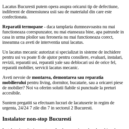
Lacatus Bucuresti putem opera asupra oricarui tip de defectiune,
indiferent de dimensiunea usii sau de materialul din care este
confectionata.
Reparatii termopane
- daca tamplaria dumneavoastra nu mai
functioneaza corespunzator, nu mai etanseaza bine, apa patrunde in
casa in urma ploilor sau feroneria nu mai functioneaza corect,
inseamna ca aveti de interventia unui lacatus.
Un lacatus mecanic autorizat si specializat in sisteme de inchidere
pentru usi va poate fi de ajutor pentru consiliere, evaluari, instalari,
revizii, reparatii usi, reparatii yale sau deblocari usi de orice fel,
reparatii mobilier, servicii lacatus mecanic.
Aveti nevoie de
montarea, demontarea sau reparatia
mobilierului
pentru living, dormitor, bucatarie, sau a oricarei piese
de mobilier? Noi va oferim solutii fiabile si punctuale la preturi
accesibile.
Suntem pregatiti sa efectuam lucrari de lacatuserie in regim de
urgenta, 24/24 7 zile din 7 in sectorul 2 Bucuresti.
Instalator non-stop Bucuresti