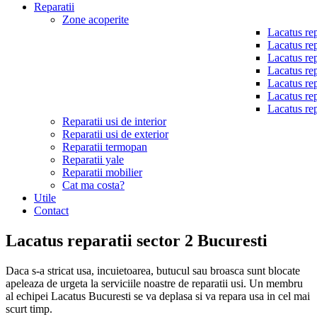
Reparatii
Zone acoperite
Lacatus rep
Lacatus rep
Lacatus rep
Lacatus rep
Lacatus rep
Lacatus rep
Lacatus rep
Reparatii usi de interior
Reparatii usi de exterior
Reparatii termopan
Reparatii yale
Reparatii mobilier
Cat ma costa?
Utile
Contact
Lacatus reparatii sector 2 Bucuresti
Daca s-a stricat usa, incuietoarea, butucul sau broasca sunt blocate
apeleaza de urgeta la serviciile noastre de reparatii usi. Un membru
al echipei Lacatus Bucuresti se va deplasa si va repara usa in cel mai
scurt timp.