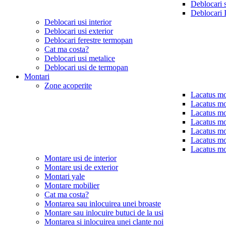
Deblocari 
Deblocari 
Deblocari usi interior
Deblocari usi exterior
Deblocari ferestre termopan
Cat ma costa?
Deblocari usi metalice
Deblocari usi de termopan
Montari
Zone acoperite
Lacatus mo
Lacatus mo
Lacatus mo
Lacatus mo
Lacatus mo
Lacatus mo
Lacatus mo
Montare usi de interior
Montare usi de exterior
Montari yale
Montare mobilier
Cat ma costa?
Montarea sau inlocuirea unei broaste
Montare sau inlocuire butuci de la usi
Montarea si inlocuirea unei clante noi